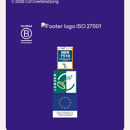
©
2026
OZOverbindzorg